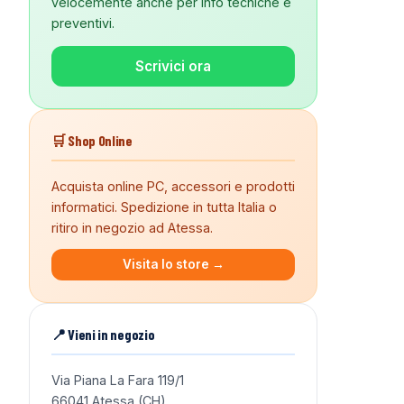
velocemente anche per info tecniche e
preventivi.
Scrivici ora
🛒 Shop Online
Acquista online PC, accessori e prodotti
informatici. Spedizione in tutta Italia o
ritiro in negozio ad Atessa.
Visita lo store →
📍 Vieni in negozio
Via Piana La Fara 119/1
66041 Atessa (CH)