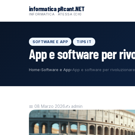
al
informatica pRcant.NET
contenuto
INFORMATICA · ATESSA (CH)
SOFTWARE E APP
TIPS IT
App e software per rivo
Home
›
Software e App
›
App e software per rivoluzionare 
📅 08 Marzo 2026
✍️ admin