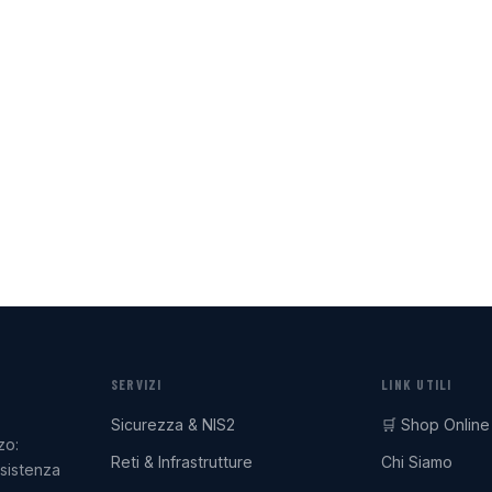
SERVIZI
LINK UTILI
Sicurezza & NIS2
🛒 Shop Online
zo:
Reti & Infrastrutture
Chi Siamo
ssistenza