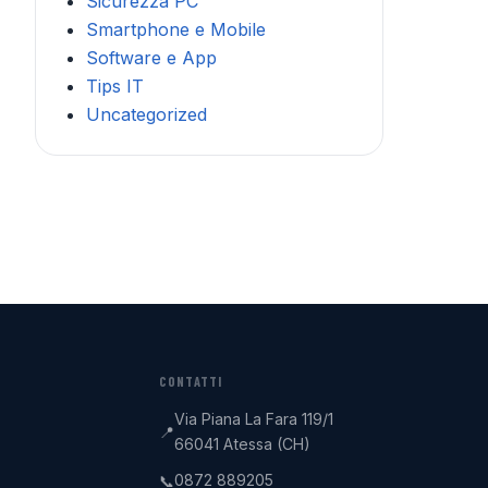
Sicurezza PC
Smartphone e Mobile
Software e App
Tips IT
Uncategorized
CONTATTI
Via Piana La Fara 119/1
📍
66041 Atessa (CH)
0872 889205
📞