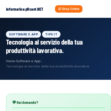
al
contenuto
informatica pRcant.NET
🛒 Shop Online
SOFTWARE E APP
TIPS IT
Tecnologia al servizio della tua
produttività lavorativa.
Home
›
Software e App
›
Tecnologia al servizio della tua produttività lavorativa.
💬 Hai domande?