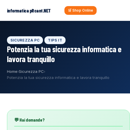
al
contenuto
informatica pRcant.NET
🛒 Shop Online
SICUREZZA PC
TIPS IT
Potenzia la tua sicurezza informatica e
lavora tranquillo
Home
›
Sicurezza PC
›
Potenzia la tua sicurezza informatica e lavora tranquillo
💬 Hai domande?