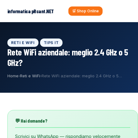
al
contenuto
informatica pRcant.NET
🛒 Shop Online
RETI E WIFI
TIPS IT
Rete WiFi aziendale: meglio 2.4 GHz o 5
GHz?
Home
›
Reti e WiFi
›
Rete WiFi aziendale: meglio 2.4 GHz o 5…
💬 Hai domande?
Scrivici su WhatsApp — rispondiamo velocemente