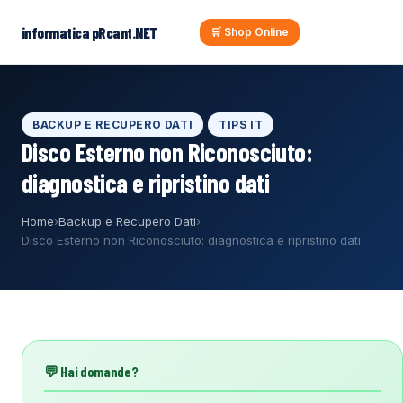
al
contenuto
informatica pRcant.NET
🛒 Shop Online
BACKUP E RECUPERO DATI
TIPS IT
Disco Esterno non Riconosciuto:
diagnostica e ripristino dati
Home
›
Backup e Recupero Dati
›
Disco Esterno non Riconosciuto: diagnostica e ripristino dati
💬 Hai domande?