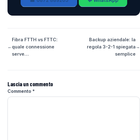
☎ 0872 889205
💬 WhatsApp
Fibra FTTH vs FTTC:
Backup aziendale: la
←
quale connessione
regola 3-2-1 spiegata
→
serve…
semplice
Lascia un commento
Commento
*