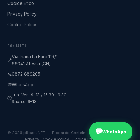
Codice Etico
Privacy Policy
Cookie Policy
CONTATTI
Via Piana La Fara 119/1
📍
66041 Atessa (CH)
0872 889205
📞
WhatsApp
💬
Lun–Ven: 9–13 / 15:30–19:30
🕐
Sabato: 9–13
💬
WhatsApp
© 2026 pRcant.NET — Riccardo Cantelmi — P.IVA 02239730696
Privacy
·
Cookie Policy
·
Codice Etico
·
Contatti