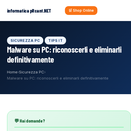
al
contenuto
informatica pRcant.NET
🛒 Shop Online
SICUREZZA PC
TIPS IT
Malware su PC: riconoscerli e eliminarli
definitivamente
Home
›
Sicurezza PC
›
Malware su PC: riconoscerli e eliminarli definitivamente
💬 Hai domande?