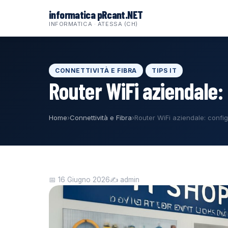
al
informatica pRcant.NET
contenuto
INFORMATICA · ATESSA (CH)
CONNETTIVITÀ E FIBRA
TIPS IT
Router WiFi aziendale: 
Home
›
Connettività e Fibra
›
Router WiFi aziendale: config
📅 16 Giugno 2026
✍️ admin