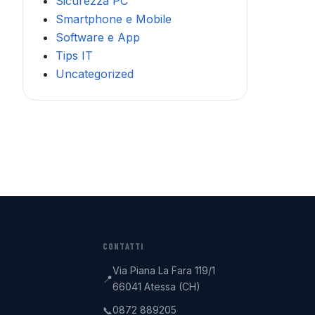
Sicurezza PC
Smartphone e Mobile
Software e App
Tips IT
Uncategorized
CONTATTI
Via Piana La Fara 119/1
📍
66041 Atessa (CH)
0872 889205
📞