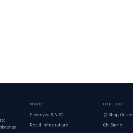
SERVIZI
LINK UTILI
Sicurezza & NIS2
🛒 Shop Online
zo:
Reti & Infrastrutture
Chi Siamo
ssistenza