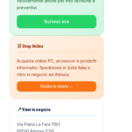
velocemente anche per info tecniche e
preventivi.
Scrivici ora
🛒 Shop Online
Acquista online PC, accessori e prodotti
informatici. Spedizione in tutta Italia o
ritiro in negozio ad Atessa.
Visita lo store →
📍 Vieni in negozio
Via Piana La Fara 119/1
66041 Atessa (CH)