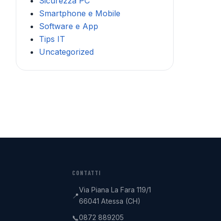
Sicurezza PC
Smartphone e Mobile
Software e App
Tips IT
Uncategorized
CONTATTI
Via Piana La Fara 119/1
📍
66041 Atessa (CH)
0872 889205
📞