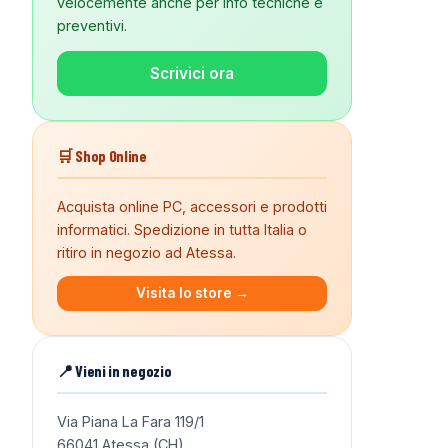
velocemente anche per info tecniche e
preventivi.
Scrivici ora
🛒 Shop Online
Acquista online PC, accessori e prodotti
informatici. Spedizione in tutta Italia o
ritiro in negozio ad Atessa.
Visita lo store →
📍 Vieni in negozio
Via Piana La Fara 119/1
66041 Atessa (CH)