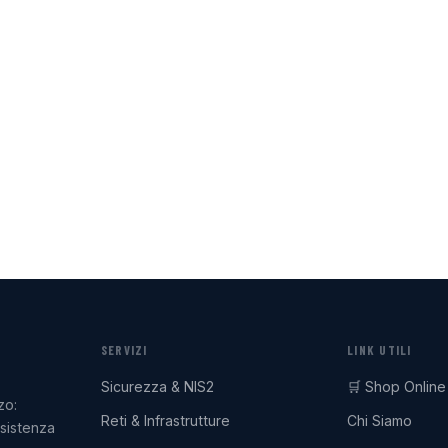
SERVIZI
LINK UTILI
Sicurezza & NIS2
🛒 Shop Online
zo:
Reti & Infrastrutture
Chi Siamo
ssistenza