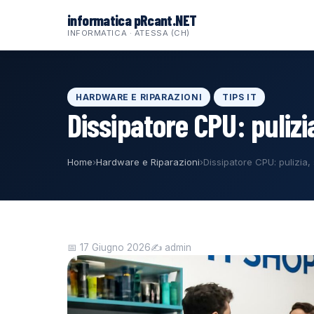
al
informatica pRcant.NET
contenuto
INFORMATICA · ATESSA (CH)
HARDWARE E RIPARAZIONI
TIPS IT
Dissipatore CPU: pulizi
Home
›
Hardware e Riparazioni
›
Dissipatore CPU: pulizia,
📅 17 Giugno 2026
✍️ admin