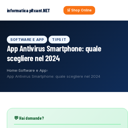
al
contenuto
informatica pRcant.NET
🛒 Shop Online
SOFTWARE E APP
TIPS IT
App Antivirus Smartphone: quale
scegliere nel 2024
Home
›
Software e App
›
App Antivirus Smartphone: quale scegliere nel 2024
💬 Hai domande?