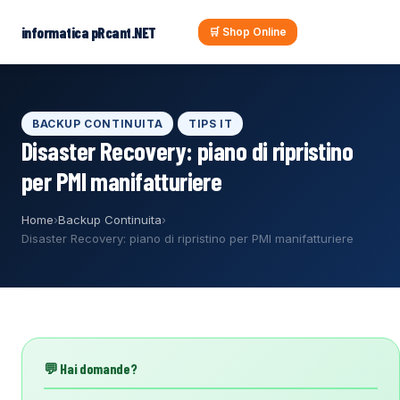
al
contenuto
informatica pRcant.NET
🛒 Shop Online
BACKUP CONTINUITA
TIPS IT
Disaster Recovery: piano di ripristino
per PMI manifatturiere
Home
›
Backup Continuita
›
Disaster Recovery: piano di ripristino per PMI manifatturiere
💬 Hai domande?