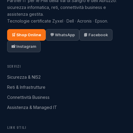
Partner IT per le PMI della Val di Sangro e dell'Abruzzo:
sicurezza informatica, reti, connettività business e
assistenza gestita.
Tecnologie certificate Zyxel · Dell · Acronis · Epson.
🛒 Shop Online
💬 WhatsApp
📘 Facebook
📸 Instagram
SERVIZI
Sicurezza & NIS2
Reti & Infrastrutture
Connettività Business
Assistenza & Managed IT
LINK UTILI