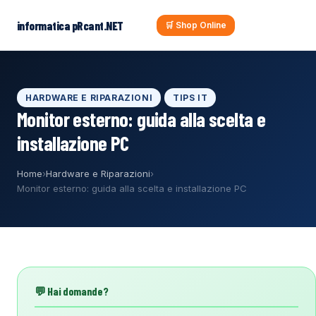
al
contenuto
informatica pRcant.NET
🛒 Shop Online
HARDWARE E RIPARAZIONI
TIPS IT
Monitor esterno: guida alla scelta e
installazione PC
Home
›
Hardware e Riparazioni
›
Monitor esterno: guida alla scelta e installazione PC
💬 Hai domande?